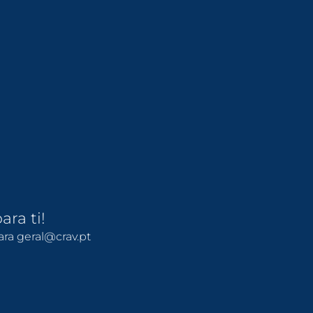
ara ti!
ra geral@crav.pt