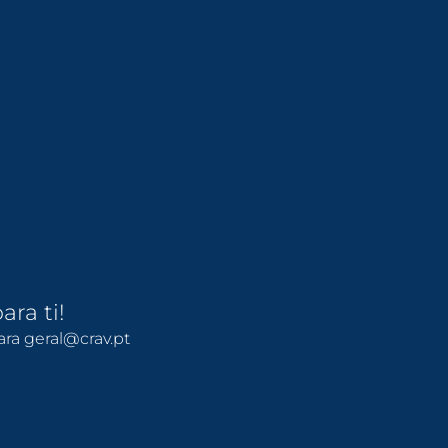
ara ti!
ra geral@crav.pt